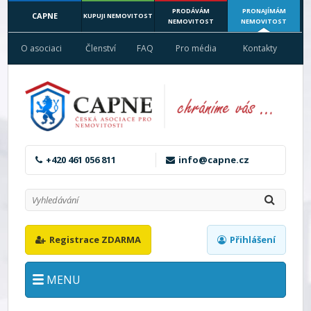
PRODÁVÁM
PRONAJÍMÁM
CAPNE
KUPUJI NEMOVITOST
NEMOVITOST
NEMOVITOST
O asociaci
Členství
FAQ
Pro média
Kontakty
+420 461 056 811
info@capne.cz
Registrace ZDARMA
Přihlášení
MENU