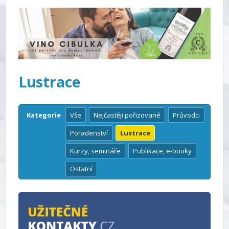
Lustrace
Kategorie
Vše
Nejčastěji pořizované
Průvodci
Poradenství
Lustrace
Kurzy, semináře
Publikace, e-booky
Ostatní