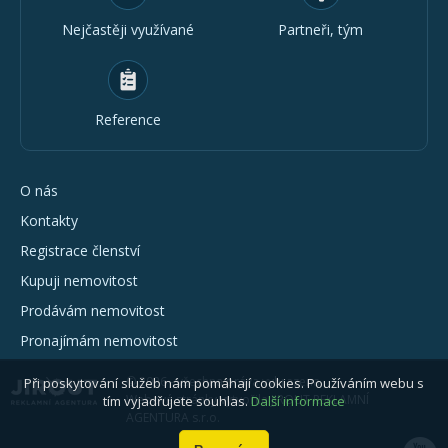
Nejčastěji využívané
Partneři, tým
Reference
O nás
Kontakty
Registrace členství
Kupuji nemovitost
Prodávám nemovitost
Pronajímám nemovitost
© 2026 - všechna práva vyhrazena
Při poskytování služeb nám pomáhají cookies. Používáním webu s
Webové stránky vytvořila JIROUT REKLAMNÍ
tím vyjadřujete souhlas.
Další informace
AGENTURA s.r.o.