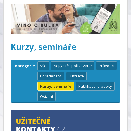
Kurzy, semináře
Kategorie
Vše
Nejčastěji pořizované
Průvodci
Poradenství
Lustrace
Kurzy, semináře
Publikace, e-booky
Ostatní