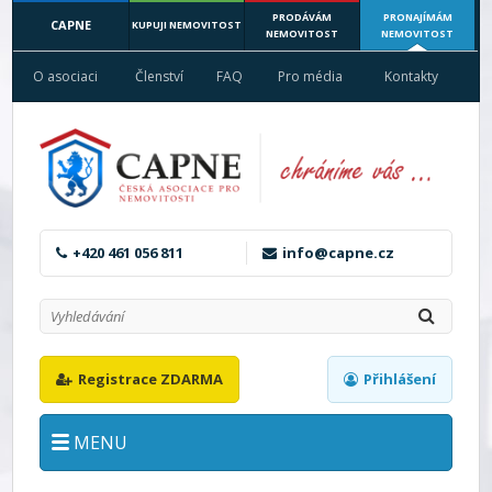
PRODÁVÁM
PRONAJÍMÁM
CAPNE
KUPUJI NEMOVITOST
NEMOVITOST
NEMOVITOST
O asociaci
Členství
FAQ
Pro média
Kontakty
+420 461 056 811
info@capne.cz
Registrace ZDARMA
Přihlášení
MENU