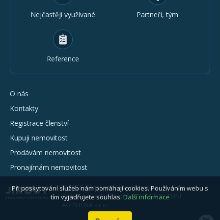
Nejčastěji využívané
Partneři, tým
Reference
O nás
Kontakty
Registrace členství
Kupuji nemovitost
Prodávám nemovitost
Pronajímám nemovitost
© 2026 - všechna práva vyhrazena
Při poskytování služeb nám pomáhají cookies. Používáním webu s
Webové stránky vytvořila JIROUT REKLAMNÍ
tím vyjadřujete souhlas.
Další informace
AGENTURA s.r.o.