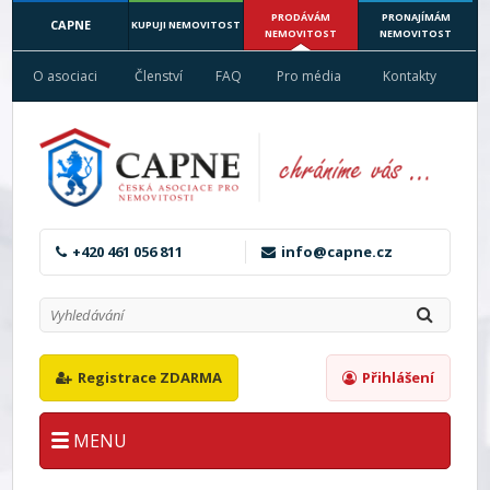
PRODÁVÁM
PRONAJÍMÁM
CAPNE
KUPUJI NEMOVITOST
NEMOVITOST
NEMOVITOST
O asociaci
Členství
FAQ
Pro média
Kontakty
+420 461 056 811
info@capne.cz
Registrace ZDARMA
Přihlášení
MENU