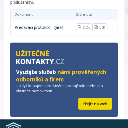
příslušenství.
Dokument
Stáhnout
Předávací protokol - garáž
DOC
pdf
Využijte služeb
námi prověřených
odborníků a firem
... když kupujete, prodáváte, pronajímáte nebo jen
vlastníte nemovitost!
Přejít na web