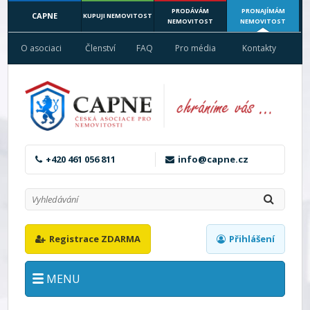
PRODÁVÁM
PRONAJÍMÁM
CAPNE
KUPUJI NEMOVITOST
NEMOVITOST
NEMOVITOST
O asociaci
Členství
FAQ
Pro média
Kontakty
+420 461 056 811
info@capne.cz
Registrace ZDARMA
Přihlášení
MENU