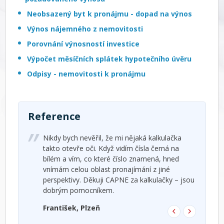
Neobsazený byt k pronájmu - dopad na výnos
Výnos nájemného z nemovitosti
Porovnání výnosností investice
Výpočet měsíčních splátek hypotečního úvěru
Odpisy - nemovitosti k pronájmu
Reference
Ref
Nikdy bych nevěřil, že mi nějaká kalkulačka
Vý
takto otevře oči. Když vidím čísla černá na
je
bílém a vím, co které číslo znamená, hned
do
vnímám celou oblast pronajímání z jiné
um
perspektivy. Děkuji CAPNE za kalkulačky – jsou
pr
dobrým pomocníkem.
Pr
František, Plzeň
R