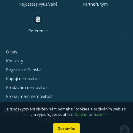
Nejčastěji využívané
Partneři, tým
Reference
O nás
Kontakty
Registrace členství
Kupuji nemovitost
Prodávám nemovitost
Pronajímám nemovitost
© 2026 - všechna práva vyhrazena
Při poskytování služeb nám pomáhají cookies. Používáním webu s
Webové stránky vytvořila JIROUT REKLAMNÍ
tím vyjadřujete souhlas.
Další informace
AGENTURA s.r.o.
Rozumím