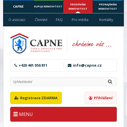
PRODÁVÁM
PRONAJÍMÁM
CAPNE
KUPUJI NEMOVITOST
NEMOVITOST
NEMOVITOST
O asociaci
Členství
FAQ
Pro média
Kontakty
+420 461 056 811
info@capne.cz
Registrace ZDARMA
Přihlášení
MENU