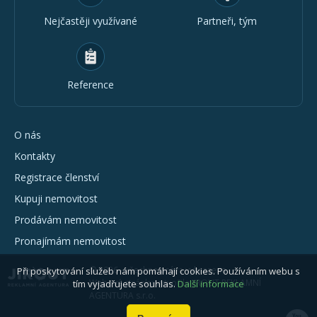
Nejčastěji využívané
Partneři, tým
Reference
O nás
Kontakty
Registrace členství
Kupuji nemovitost
Prodávám nemovitost
Pronajímám nemovitost
© 2026 - všechna práva vyhrazena
Při poskytování služeb nám pomáhají cookies. Používáním webu s
Webové stránky vytvořila JIROUT REKLAMNÍ
tím vyjadřujete souhlas.
Další informace
AGENTURA s.r.o.