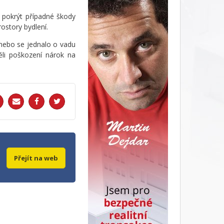
 pokrýt případné škody
ostory bydlení.
u nebo se jednalo o vadu
ěli poškození nárok na
Přejít na web