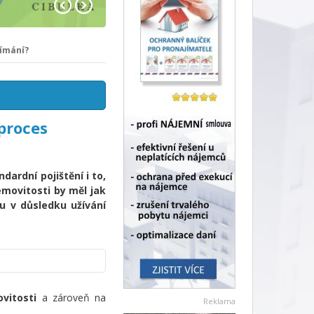
jímání?
 proces
dardní pojištění i to,
emovitosti by měl jak
u v důsledku užívání
ovitosti
a zároveň na
Reklama