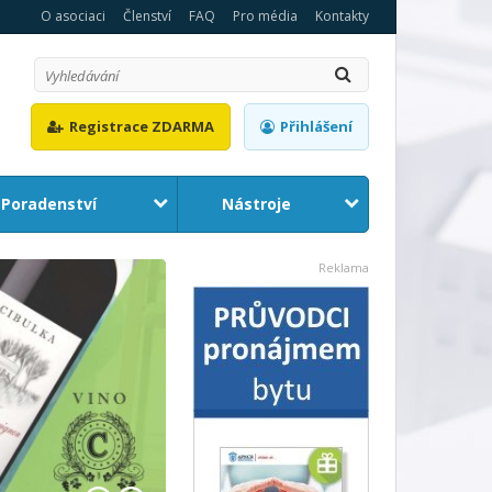
O asociaci
Členství
FAQ
Pro média
Kontakty
Registrace ZDARMA
Přihlášení
Poradenství
Nástroje
1
2
Reklama