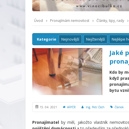
Úvod
Pronajímám nemovitost
Články, tipy, rady
Kategorie
Nejnovější
Nejčtenější
Nejlépe 
Jaké p
prona
Kdo by mě
když pras
pronajím
bytu vzni
15. 04. 2021
AFPČR
Ing. Petr Čech
Článek
Pronajímatel
by měl, jakožto vlastník nemovito
pojištění domácnosti
a to především za předpokl