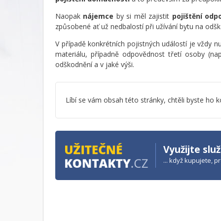
Naopak
nájemce
by si měl zajistit
pojištění od
způsobené ať už nedbalostí při užívání bytu na odš
V případě konkrétních pojistných událostí je vždy n
materiálu, případně odpovědnost třetí osoby (nap
odškodnění a v jaké výši.
Líbí se vám obsah této stránky, chtěli byste h
Využijte slu
... když kupujete, 