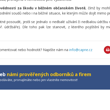
povědnosti za škodu v běžném občanském životě
, čímž by mohl
kodnění soudů nebo i na běžné situace, ke kterým může dojít mimo pr
utné posoudit, jestli se jednalo o nedbalé užívání či nedbalou údržb
ř. údržbáře). Dle toho pak lze stanovit, z kterého pojištění by m
o komentovat nebo hodnotit? Napište nám na
info@capne.cz
žeb
námi prověřených odborníků a firem
prodáváte, pronajímáte nebo jen vlastníte nemovitost!