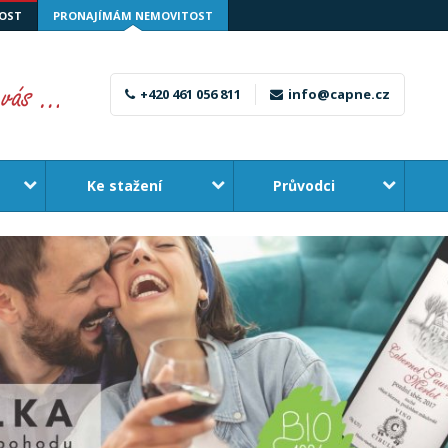
OST
PRONAJÍMÁM NEMOVITOST
+420 461 056 811
info@capne.cz
Ke stažení
Průvodci