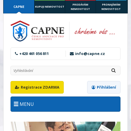
PRODÁVÁM
PRONAJÍMÁM
CAPNE
KUPUJI NEMOVITOST
NEMOVITOST
NEMOVITOST
+420 461 056 811
info@capne.cz
Registrace ZDARMA
Přihlášení
MENU