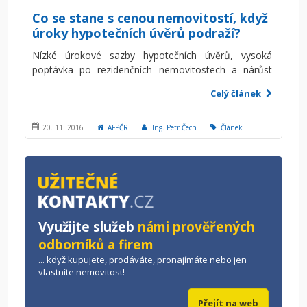
Co se stane s cenou nemovitostí, když
úroky hypotečních úvěrů podraží?
Nízké úrokové sazby hypotečních úvěrů, vysoká
poptávka po rezidenčních nemovitostech a nárůst
nových developerských projektů. Toto jsou aktuálně
Celý článek
velmi frekventovaná témata. Dobré je se však
zamyslet nad tím, co se stane s cenou nemovitostí v
případě, že úroky hypotečních úvěrů podraží či banky
20. 11. 2016
AFPČR
Ing. Petr Čech
Článek
zpřísní podmínky poskytování hypotečních úvěrů?
Využijte služeb
námi prověřených
odborníků a firem
... když kupujete, prodáváte, pronajímáte nebo jen
vlastníte nemovitost!
Přejít na web