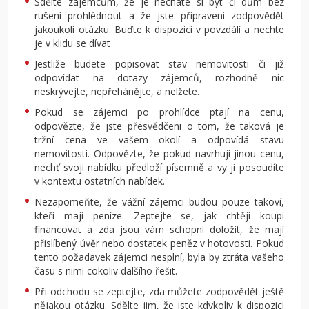
Sdělte zájemcům, že je necháte si byt či dům bez
rušení prohlédnout a že jste připraveni zodpovědět
jakoukoli otázku. Buďte k dispozici v povzdálí a nechte
je v klidu se dívat
Jestliže budete popisovat stav nemovitosti či již
odpovídat na dotazy zájemců, rozhodně nic
neskrývejte, nepřehánějte, a nelžete.
Pokud se zájemci po prohlídce ptají na cenu,
odpovězte, že jste přesvědčeni o tom, že taková je
tržní cena ve vašem okolí a odpovídá stavu
nemovitosti. Odpovězte, že pokud navrhují jinou cenu,
nechť svoji nabídku předloží písemně a vy ji posoudíte
v kontextu ostatních nabídek.
Nezapomeňte, že vážní zájemci budou pouze takoví,
kteří mají peníze. Zeptejte se, jak chtějí koupi
financovat a zda jsou vám schopni doložit, že mají
přislíbený úvěr nebo dostatek peněz v hotovosti. Pokud
tento požadavek zájemci nesplní, byla by ztráta vašeho
času s nimi cokoliv dalšího řešit.
Při odchodu se zeptejte, zda můžete zodpovědět ještě
nějakou otázku. Sdělte jim, že jste kdykoliv k dispozici