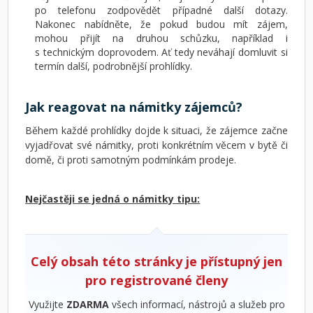
po telefonu zodpovědět případné další dotazy.
Nakonec nabídněte, že pokud budou mít zájem,
mohou přijít na druhou schůzku, například i
s technickým doprovodem. Ať tedy neváhají domluvit si
termín další, podrobnější prohlídky.
Jak reagovat na námitky zájemců?
Během každé prohlídky dojde k situaci, že zájemce začne
vyjadřovat své námitky, proti konkrétním věcem v bytě či
domě, či proti samotným podmínkám prodeje.
Nejčastěji se jedná o námitky tipu:
Celý obsah této stránky je přístupný jen
pro registrované členy
Využijte
ZDARMA
všech informací, nástrojů a služeb pro