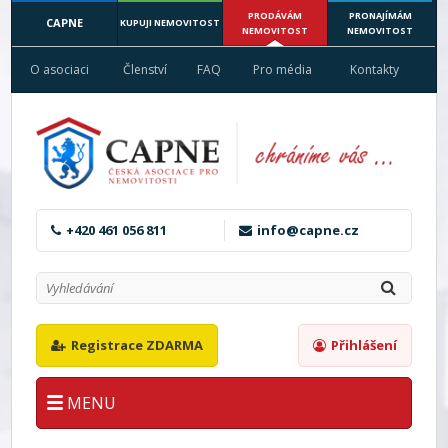
PRODÁVÁM
PRONAJÍMÁM
CAPNE
KUPUJI NEMOVITOST
NEMOVITOST
NEMOVITOST
O asociaci
Členství
FAQ
Pro média
Kontakty
+420 461 056 811
info@capne.cz
Registrace ZDARMA
Přihlášení
MENU