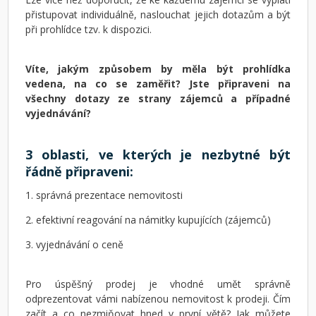
přistupovat individuálně, naslouchat jejich dotazům a být
při prohlídce tzv. k dispozici.
Víte, jakým způsobem by měla být prohlídka
vedena, na co se zaměřit? Jste připraveni na
všechny dotazy ze strany zájemců a případné
vyjednávání?
3 oblasti, ve kterých je nezbytné být
řádně připraveni:
1. správná prezentace nemovitosti
2. efektivní reagování na námitky kupujících (zájemců)
3. vyjednávání o ceně
Pro úspěšný prodej je vhodné umět správně
odprezentovat vámi nabízenou nemovitost k prodeji. Čím
začít a co nezmiňovat hned v první větě? Jak můžete