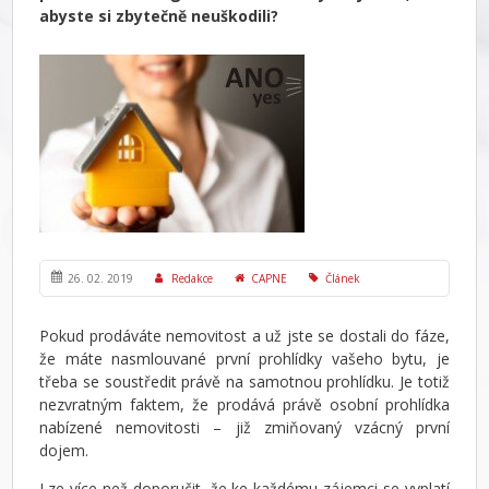
abyste si zbytečně neuškodili?
26. 02. 2019
Redakce
CAPNE
Článek
Pokud prodáváte nemovitost a už jste se dostali do fáze,
že máte nasmlouvané první prohlídky vašeho bytu, je
třeba se soustředit právě na samotnou prohlídku. Je totiž
nezvratným faktem, že prodává právě osobní prohlídka
nabízené nemovitosti – již zmiňovaný vzácný první
dojem.
Lze více než doporučit, že ke každému zájemci se vyplatí