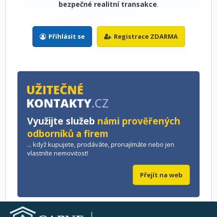
bezpečné realitní transakce
.
Přihlásit se
Registrace ZDARMA
Využijte služeb
námi prověřených
odborníků a firem
... když kupujete, prodáváte, pronajímáte nebo jen
vlastníte nemovitost!
Přejít na web