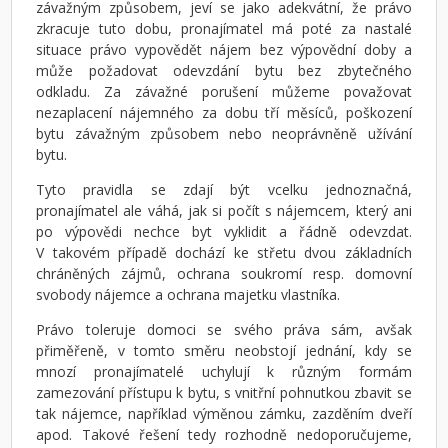
závažným způsobem, jeví se jako adekvátní, že právo
zkracuje tuto dobu, pronajímatel má poté za nastalé
situace právo vypovědět nájem bez výpovědní doby a
může požadovat odevzdání bytu bez zbytečného
odkladu. Za závažné porušení můžeme považovat
nezaplacení nájemného za dobu tří měsíců, poškození
bytu závažným způsobem nebo neoprávněně užívání
bytu.
Tyto pravidla se zdají být vcelku jednoznačná,
pronajímatel ale váhá, jak si počít s nájemcem, který ani
po výpovědi nechce byt vyklidit a řádně odevzdat.
V takovém případě dochází ke střetu dvou základních
chráněných zájmů, ochrana soukromí resp. domovní
svobody nájemce a ochrana majetku vlastníka.
Právo toleruje domoci se svého práva sám, avšak
přiměřeně, v tomto směru neobstojí jednání, kdy se
mnozí pronajímatelé uchylují k různým formám
zamezování přístupu k bytu, s vnitřní pohnutkou zbavit se
tak nájemce, například výměnou zámku, zazděním dveří
apod. Takové řešení tedy rozhodně nedoporučujeme,