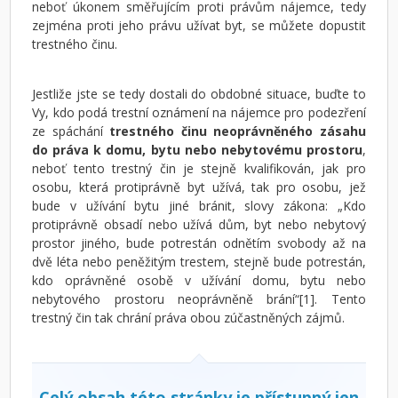
neboť úkonem směřujícím proti právům nájemce, tedy
zejména proti jeho právu užívat byt, se můžete dopustit
trestného činu.
Jestliže jste se tedy dostali do obdobné situace, buďte to
Vy, kdo podá trestní oznámení na nájemce pro podezření
ze spáchání
trestného činu neoprávněného zásahu
do práva k domu, bytu nebo nebytovému prostoru
,
neboť tento trestný čin je stejně kvalifikován, jak pro
osobu, která protiprávně byt užívá, tak pro osobu, jež
bude v užívání bytu jiné bránit, slovy zákona: „Kdo
protiprávně obsadí nebo užívá dům, byt nebo nebytový
prostor jiného, bude potrestán odnětím svobody až na
dvě léta nebo peněžitým trestem, stejně bude potrestán,
kdo oprávněné osobě v užívání domu, bytu nebo
nebytového prostoru neoprávněně brání“[1]. Tento
trestný čin tak chrání práva obou zúčastněných zájmů.
Celý obsah této stránky je přístupný jen