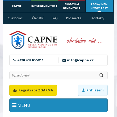
PRODÁVÁM
PRONAJÍMÁM
CAPNE
KUPUJI NEMOVITOST
NEMOVITOST
NEMOVITOST
O asociaci
Členství
FAQ
Pro média
Kontakty
+420 461 056 811
info@capne.cz
Registrace ZDARMA
Přihlášení
MENU