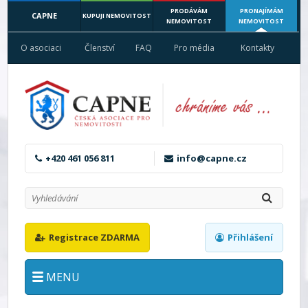
PRODÁVÁM
PRONAJÍMÁM
CAPNE
KUPUJI NEMOVITOST
NEMOVITOST
NEMOVITOST
O asociaci
Členství
FAQ
Pro média
Kontakty
+420 461 056 811
info@capne.cz
Registrace ZDARMA
Přihlášení
MENU