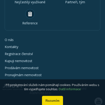
Nejčastěji využívané
Partneři, tým
Reference
O nás
Kontakty
Registrace členství
Kupuji nemovitost
Prodávám nemovitost
Pronajímám nemovitost
© 2026 - všechna práva vyhrazena
Při poskytování služeb nám pomáhají cookies. Používáním webu s
Webové stránky vytvořila JIROUT REKLAMNÍ
tím vyjadřujete souhlas.
Další informace
AGENTURA s.r.o.
Rozumím