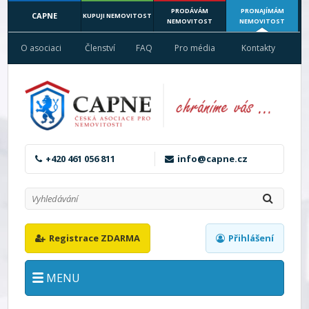
PRODÁVÁM
PRONAJÍMÁM
CAPNE
KUPUJI NEMOVITOST
NEMOVITOST
NEMOVITOST
O asociaci
Členství
FAQ
Pro média
Kontakty
+420 461 056 811
info@capne.cz
Registrace ZDARMA
Přihlášení
MENU