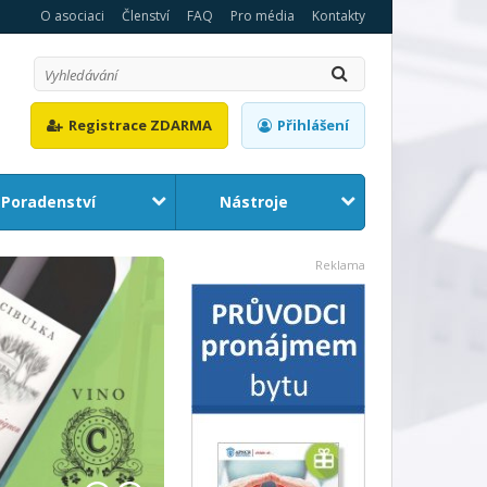
O asociaci
Členství
FAQ
Pro média
Kontakty
Registrace ZDARMA
Přihlášení
Poradenství
Nástroje
1
2
Reklama