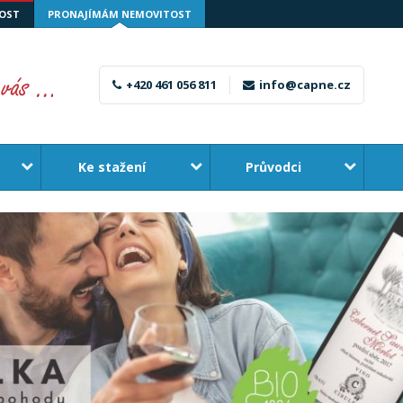
OST
PRONAJÍMÁM NEMOVITOST
+420 461 056 811
info@capne.cz
Ke stažení
Průvodci