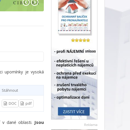
aci upomínky je vysoká
Stáhnout
DOC
pdf
 v dané oblasti.
Jsou
Reklama