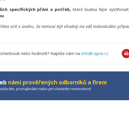
šich specifických přání a potřeb,
které budou lépe vystihovat 
pu
.
třeba vzít v úvahu, že nemusí být vhodný na váš individuální příp
o komentovat nebo hodnotit? Napište nám na
info@capne.cz
žeb
námi prověřených odborníků a firem
prodáváte, pronajímáte nebo jen vlastníte nemovitost!