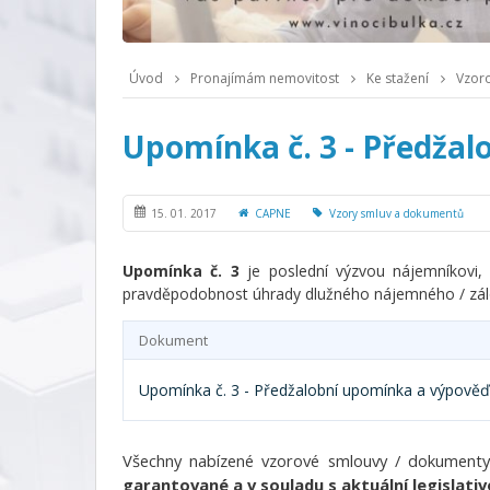
Úvod
Pronajímám nemovitost
Ke stažení
Vzor
Upomínka č. 3 - Předžal
15. 01. 2017
CAPNE
Vzory smluv a dokumentů
Upomínka č. 3
je poslední výzvou nájemníkovi, 
pravděpodobnost úhrady dlužného nájemného / zálo
Dokument
Upomínka č. 3 - Předžalobní upomínka a výpověď 
Všechny nabízené vzorové smlouvy / dokumenty 
garantované a v souladu s aktuální legislativ