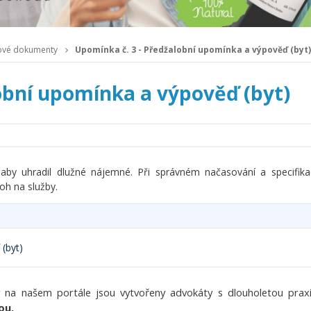
ové dokumenty
Upomínka č. 3 - Předžalobní upomínka a výpověď (byt)
obní upomínka a výpověď (byt)
aby uhradil dlužné nájemné. Při správném načasování a specifik
h na služby.
(byt)
na našem portále jsou vytvořeny advokáty s dlouholetou praxí
ou.