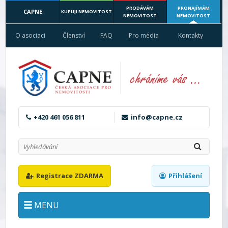
PRODÁVÁM
PRONAJÍMÁM
CAPNE
KUPUJI NEMOVITOST
NEMOVITOST
NEMOVITOST
O asociaci
Členství
FAQ
Pro média
Kontakty
+420 461 056 811
info@capne.cz
Registrace ZDARMA
Přihlášení
MENU