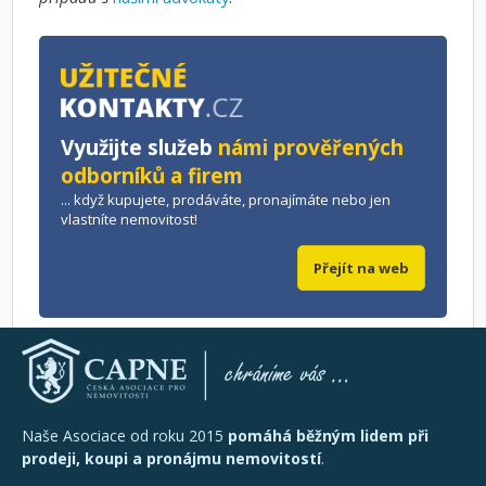
Využijte služeb
námi prověřených
odborníků a firem
... když kupujete, prodáváte, pronajímáte nebo jen
vlastníte nemovitost!
Přejít na web
Naše Asociace od roku 2015
pomáhá běžným lidem při
prodeji, koupi a pronájmu nemovitostí
.