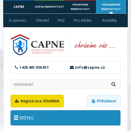
PRODÁVÁM
PRONAJÍMÁM
CAPNE
KUPUJI NEMOVITOST
NEMOVITOST
NEMOVITOST
O asociaci
Členství
FAQ
Pro média
Kontakty
+420 461 056 811
info@capne.cz
Registrace ZDARMA
Přihlášení
MENU