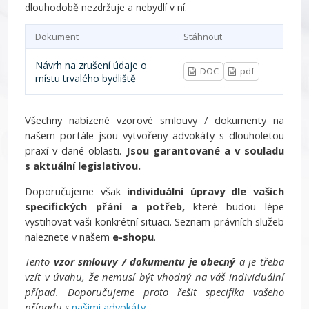
dlouhodobě nezdržuje a nebydlí v ní.
Dokument
Stáhnout
Návrh na zrušení údaje o
DOC
pdf
místu trvalého bydliště
Všechny nabízené vzorové smlouvy / dokumenty na
našem portále jsou vytvořeny advokáty s dlouholetou
praxí v dané oblasti.
Jsou garantované a v souladu
s aktuální legislativou.
Doporučujeme však
individuální úpravy dle vašich
specifických přání a potřeb,
které budou lépe
vystihovat vaši konkrétní situaci. Seznam právních služeb
naleznete v našem
e-shopu
.
Tento
vzor smlouvy / dokumentu je obecný
a je třeba
vzít v úvahu, že nemusí být vhodný na váš individuální
případ. Doporučujeme proto řešit specifika vašeho
případu s
našimi advokáty
.