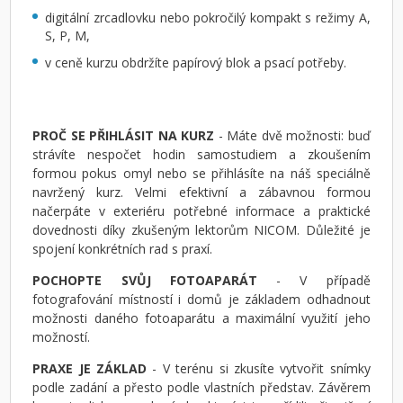
digitální zrcadlovku nebo pokročilý kompakt s režimy A,
S, P, M,
v ceně kurzu obdržíte papírový blok a psací potřeby.
PROČ SE PŘIHLÁSIT NA KURZ
- Máte dvě možnosti: buď
strávíte nespočet hodin samostudiem a zkoušením
formou pokus omyl nebo se přihlásíte na náš speciálně
navržený kurz. Velmi efektivní a zábavnou formou
načerpáte v exteriéru potřebné informace a praktické
dovednosti díky zkušeným lektorům NICOM. Důležité je
spojení konkrétních rad s praxí.
POCHOPTE SVŮJ FOTOAPARÁT
- V případě
fotografování místností i domů je základem odhadnout
možnosti daného fotoaparátu a maximální využití jeho
možností.
PRAXE JE ZÁKLAD
- V terénu si zkusíte vytvořit snímky
podle zadání a přesto podle vlastních představ. Závěrem