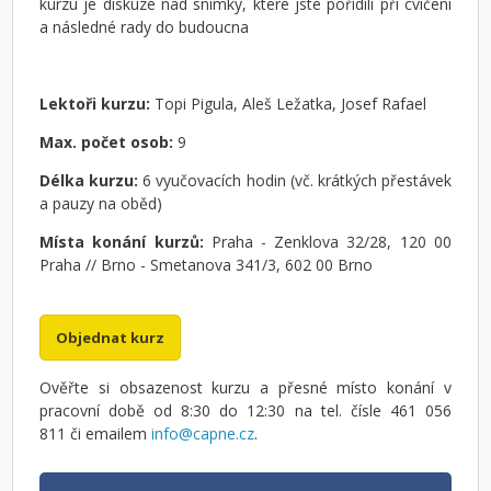
kurzu je diskuze nad snímky, které jste pořídili při cvičení
a následné rady do budoucna
Lektoři kurzu:
Topi Pigula, Aleš Ležatka, Josef Rafael
Max. počet osob:
9
Délka kurzu:
6 vyučovacích hodin (vč. krátkých přestávek
a pauzy na oběd)
Místa konání kurzů:
Praha - Zenklova 32/28, 120 00
Praha // Brno - Smetanova 341/3, 602 00 Brno
Objednat kurz
Ověřte si obsazenost kurzu a přesné místo konání v
pracovní době od 8:30 do 12:30 na tel. čísle 461 056
811 či emailem
info@capne.cz
.