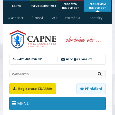
PRODÁVÁM
PRONAJÍMÁM
CAPNE
KUPUJI NEMOVITOST
NEMOVITOST
NEMOVITOST
O asociaci
Členství
FAQ
Pro média
Kontakty
+420 461 056 811
info@capne.cz
Registrace ZDARMA
Přihlášení
MENU