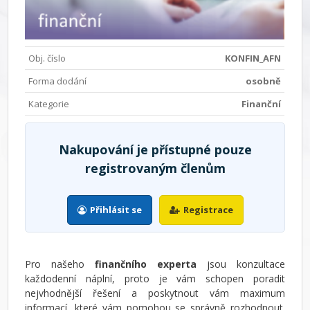
Obj. číslo
KONFIN_AFN
Forma dodání
osobně
Kategorie
Finanční
Nakupování je přístupné pouze
registrovaným členům
Přihlásit se
Registrace
Pro našeho
finančního experta
jsou konzultace
každodenní náplní, proto je vám schopen poradit
nejvhodnější řešení a poskytnout vám maximum
informací, které vám pomohou se správně rozhodnout.