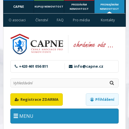
PRODÁVÁM
PRONAJÍMÁM
CAPNE
KUPUJI NEMOVITOST
NEMOVITOST
NEMOVITOST
O asociaci
Členství
FAQ
Pro média
Kontakty
+420 461 056 811
info@capne.cz
Registrace ZDARMA
Přihlášení
MENU