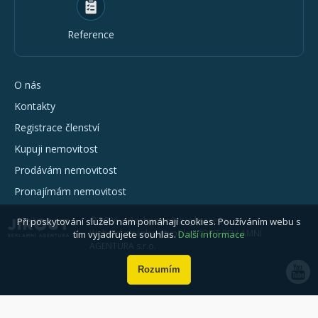
Reference
O nás
Kontakty
Registrace členství
Kupuji nemovitost
Prodávám nemovitost
Pronajímám nemovitost
© 2026 - všechna práva vyhrazena
Při poskytování služeb nám pomáhají cookies. Používáním webu s
Webové stránky vytvořila JIROUT REKLAMNÍ
tím vyjadřujete souhlas.
Další informace
AGENTURA s.r.o.
Rozumím