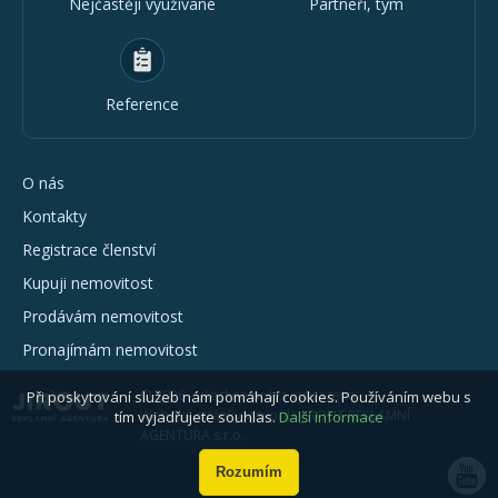
Nejčastěji využívané
Partneři, tým
Reference
O nás
Kontakty
Registrace členství
Kupuji nemovitost
Prodávám nemovitost
Pronajímám nemovitost
© 2026 - všechna práva vyhrazena
Při poskytování služeb nám pomáhají cookies. Používáním webu s
Webové stránky vytvořila JIROUT REKLAMNÍ
tím vyjadřujete souhlas.
Další informace
AGENTURA s.r.o.
Rozumím