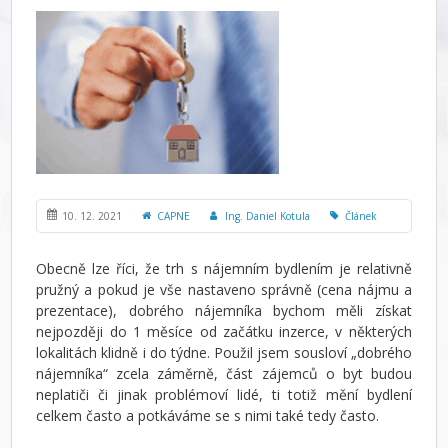
10. 12. 2021
CAPNE
Ing. Daniel Kotula
Článek
Obecně lze říci, že trh s nájemním bydlením je relativně
pružný a pokud je vše nastaveno správně (cena nájmu a
prezentace), dobrého nájemníka bychom měli získat
nejpozději do 1 měsíce od začátku inzerce, v některých
lokalitách klidně i do týdne. Použil jsem sousloví „dobrého
nájemníka“ zcela záměrně, část zájemců o byt budou
neplatiči či jinak problémoví lidé, ti totiž mění bydlení
celkem často a potkáváme se s nimi také tedy často.