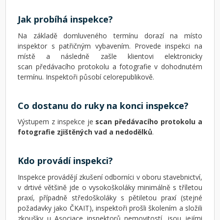
Jak probíhá inspekce?
Na základě domluveného termínu dorazí na místo
inspektor s patřičným vybavením. Provede inspekci na
místě a následně zašle klientovi elektronicky
scan předávacího protokolu a fotografie v dohodnutém
termínu. Inspektoři působí celorepublikově.
Co dostanu do ruky na konci inspekce?
Výstupem z inspekce je
scan předávacího protokolu a
fotografie zjištěných vad a nedodělků
.
Kdo provádí inspekci?
Inspekce provádějí zkušení odborníci v oboru stavebnictví,
v drtivé většině jde o vysokoškoláky minimálně s tříletou
praxí, případně středoškoláky s pětiletou praxí (stejné
požadavky jako ČKAIT), inspektoři prošli školením a složili
zkoušky u Asociace inspektorů nemovitostí, jsou jejími