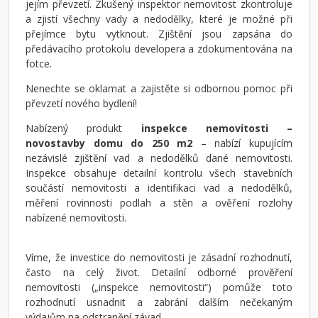
jejím převzetí. Zkušený inspektor nemovitost zkontroluje
a zjistí všechny vady a nedodělky, které je možné při
přejímce bytu vytknout. Zjištění jsou zapsána do
předávacího protokolu developera a zdokumentována na
fotce.
Nenechte se oklamat a zajistěte si odbornou pomoc při
převzetí nového bydlení!
Nabízený produkt
inspekce nemovitosti –
novostavby domu do 250 m2
– nabízí kupujícím
nezávislé zjištění vad a nedodělků dané nemovitosti.
Inspekce obsahuje detailní kontrolu všech stavebních
součástí nemovitosti a identifikaci vad a nedodělků,
měření rovinnosti podlah a stěn a ověření rozlohy
nabízené nemovitosti.
Víme, že investice do nemovitosti je zásadní rozhodnutí,
často na celý život. Detailní odborné prověření
nemovitosti („inspekce nemovitosti“) pomůže toto
rozhodnutí usnadnit a zabrání dalším nečekaným
výdajům na odstranění závad.