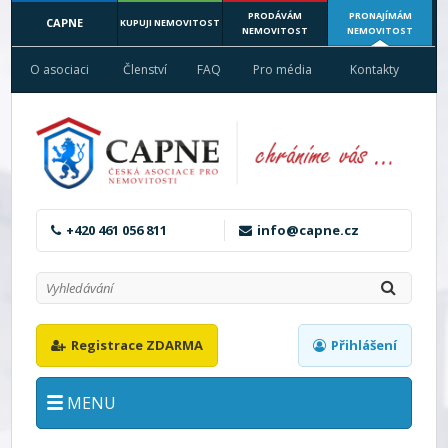
PRODÁVÁM
PRONAJÍMÁM
CAPNE
KUPUJI NEMOVITOST
NEMOVITOST
NEMOVITOST
O asociaci
Členství
FAQ
Pro média
Kontakty
+420 461 056 811
info@capne.cz
Registrace ZDARMA
Přihlášení
MENU