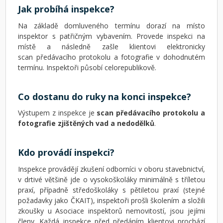
Jak probíhá inspekce?
Na základě domluveného termínu dorazí na místo
inspektor s patřičným vybavením. Provede inspekci na
místě a následně zašle klientovi elektronicky
scan předávacího protokolu a fotografie v dohodnutém
termínu. Inspektoři působí celorepublikově.
Co dostanu do ruky na konci inspekce?
Výstupem z inspekce je
scan předávacího protokolu a
fotografie zjištěných vad a nedodělků
.
Kdo provádí inspekci?
Inspekce provádějí zkušení odborníci v oboru stavebnictví,
v drtivé většině jde o vysokoškoláky minimálně s tříletou
praxí, případně středoškoláky s pětiletou praxí (stejné
požadavky jako ČKAIT), inspektoři prošli školením a složili
zkoušky u Asociace inspektorů nemovitostí, jsou jejími
členy. Každá inspekce před předáním klientovi prochází