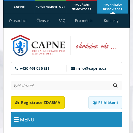
PRODÁVÁM
PRONAJÍMÁM
CAPNE
KUPUJI NEMOVITOST
NEMOVITOST
NEMOVITOST
O asociaci
Členství
FAQ
Pro média
Kontakty
+420 461 056 811
info@capne.cz
Registrace ZDARMA
Přihlášení
MENU