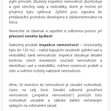
jejím převzetí. Zkušený inspektor nemovitost zkontroluje
a zjistí všechny vady a nedodělky, které je možné při
přejímce bytu vytknout. Zjištění jsou zapsána do
předávacího protokolu developera a zdokumentována na
fotce.
Nenechte se oklamat a zajistěte si odbornou pomoc při
převzetí nového bydlení
!
Nabízený produkt
inspekce nemovitosti
– novostavby
bytu do 120 m2 – nabízí kupujícím nezávislé zjištění vad a
nedodělků dané nemovitosti. Inspekce obsahuje detailní
kontrolu všech stavebních součástí nemovitosti a
identifikaci vad a nedodělků, měření rovinnosti podlah a
stěn a ověření rozlohy nabízené nemovitosti.
Víme, že investice do nemovitosti je zásadní rozhodnutí,
často na celý život. Detailní odborné prověření
nemovitosti („inspekce nemovitosti“) pomůže toto
rozhodnutí usnadnit a zabrání dalším nečekaným
výdajům na odstranění závad.