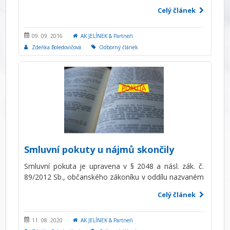
hospodaření energií. Jeho praktický dopad pocítili
Celý článek
všichni vlastníci nemovitostí v souvislosti s výkonem
jejich vlastnického práva, zejména z hlediska uzavření
nájemního vztahu či úplatného zcizení nemovitosti v
09. 09. 2016
AK JELÍNEK & Partneři
oblasti průkazu energetické náročnosti budovy.
Zdeňka Boledovičová
Odborný článek
Smluvní pokuty u nájmů skončily
Smluvní pokuta je upravena v § 2048 a násl. zák. č.
89/2012 Sb., občanského zákoníku v oddílu nazvaném
utvrzení dluhu. Smluvní pokuta tak společně s
Celý článek
institutem uznání dluhu tvoří novou právní kategorii.
Důvod je, že funkcí smluvní pokuty není dluh zajistit,
nýbrž posílit postavení věřitele. Výše uvedené je však
11. 08. 2020
AK JELÍNEK & Partneři