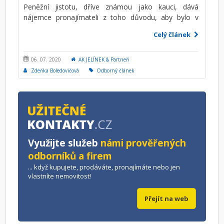
Peněžní jistotu, dříve známou jako kauci, dává
nájemce pronajímateli z toho důvodu, aby bylo v
maximální možné míře zajištěno splnění povinností
Celý článek
nájemce v době trvání nájemního vztahu. Dle úpravy
občanského zákoníku je možné mezi nájemcem a
pronajímatelem smluvně dohodnout jistotu až do
06. 07. 2020
AK JELÍNEK & Partneři
výše 6 měsíčního nájemného, není dána povinnost
Zdeňka Boledovičová
Odborný článek
ukládat peněžní prostředky na zvláštní účet a odpadá
omezení týkající se nemožnosti zápočtu některých
pohledávek vůči jistotě.
Využijte služeb
námi prověřených
odborníků a firem
... když kupujete, prodáváte, pronajímáte nebo jen
vlastníte nemovitost!
Přejít na web