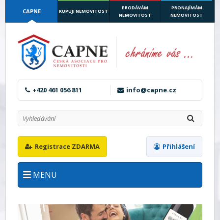
PRODÁVÁM
PRONAJÍMÁM
CAPNE
KUPUJI NEMOVITOST
NEMOVITOST
NEMOVITOST
+420 461 056 811
info@capne.cz
Registrace ZDARMA
Přihlášení
MENU